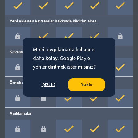
Yeni eklenen kavramlar hakkında bildirim alma
Mobil uygulamada kullanım
Kavram önerme
daha kolay. Google Play'e
yönlendirilmek ister misiniz?
Örnek cümleler
İptal Et
Yükle
Açıklamalar