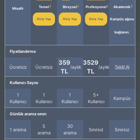
Temel
Bireysel
Profesyonel
Akademik
Misafir
Kampüs ağına
Giriş Yap
Giriş Yap
Giriş Yap
bağlanın.
Fiyatlandırma
359
3529
Ücretsiz
Ücretsiz
/aylık
/aylık
Teklif Al
TL
TL
Kullanıcı Sayısı
1
1
1
5+
Kampüs
Kullanıcı
Kullanıcı
Kullanıcı
Kullanıcı
Günlük arama sınırı
5
30
1 arama
Sınırsız
Sınırsız
arama
arama