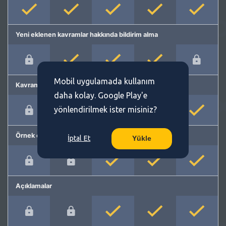
Yeni eklenen kavramlar hakkında bildirim alma
Mobil uygulamada kullanım
Kavram önerme
daha kolay. Google Play'e
yönlendirilmek ister misiniz?
Örnek cümleler
İptal Et
Yükle
Açıklamalar