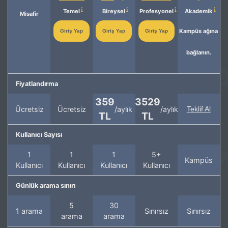
Temel
Bireysel
Profesyonel
Akademik
Misafir
Kampüs ağına
Giriş Yap
Giriş Yap
Giriş Yap
bağlanın.
Fiyatlandırma
359
3529
Ücretsiz
Ücretsiz
/aylık
/aylık
Teklif Al
TL
TL
Kullanıcı Sayısı
1
1
1
5+
Kampüs
Kullanıcı
Kullanıcı
Kullanıcı
Kullanıcı
Günlük arama sınırı
5
30
1 arama
Sınırsız
Sınırsız
arama
arama