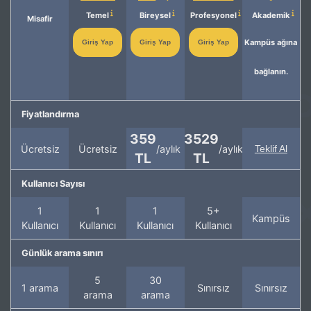
Temel
Bireysel
Profesyonel
Akademik
Misafir
Kampüs ağına
Giriş Yap
Giriş Yap
Giriş Yap
bağlanın.
Fiyatlandırma
359
3529
Ücretsiz
Ücretsiz
/aylık
/aylık
Teklif Al
TL
TL
Kullanıcı Sayısı
1
1
1
5+
Kampüs
Kullanıcı
Kullanıcı
Kullanıcı
Kullanıcı
Günlük arama sınırı
5
30
1 arama
Sınırsız
Sınırsız
arama
arama