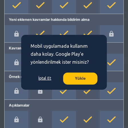
Yeni eklenen kavramlar hakkında bildirim alma
Mobil uygulamada kullanım
Kavram önerme
daha kolay. Google Play'e
yönlendirilmek ister misiniz?
Örnek cümleler
İptal Et
Yükle
Açıklamalar