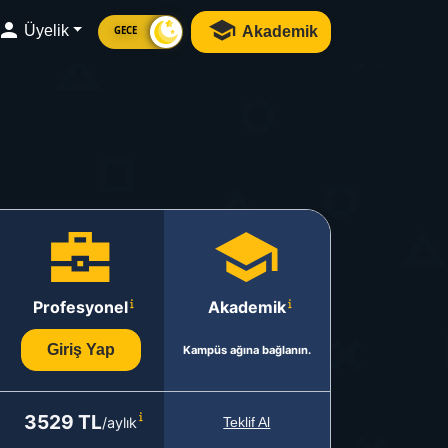
Üyelik
Akademik
GECE
Profesyonel
Akademik
Giriş Yap
Kampüs ağına bağlanın.
3529 TL
/aylık
Teklif Al