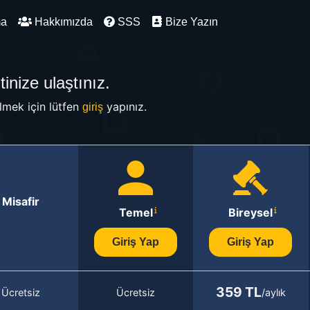
ma
Hakkımızda
SSS
Bize Yazın
inize ulaştınız.
mek için lütfen
yapınız.
giriş
Misafir
Temel
Bireysel
Giriş Yap
Giriş Yap
359 TL
Ücretsiz
Ücretsiz
/aylık