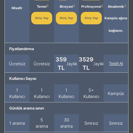
Temel
Bireysel
Profesyonel
Akademik
Misafir
Kampüs ağına
Giriş Yap
Giriş Yap
Giriş Yap
bağlanın.
Fiyatlandırma
359
3529
Ücretsiz
Ücretsiz
/aylık
/aylık
Teklif Al
TL
TL
Kullanıcı Sayısı
1
1
1
5+
Kampüs
Kullanıcı
Kullanıcı
Kullanıcı
Kullanıcı
Günlük arama sınırı
5
30
1 arama
Sınırsız
Sınırsız
arama
arama