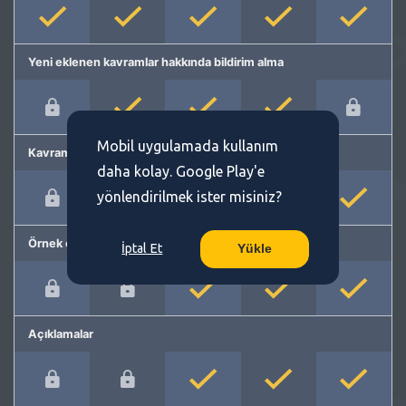
Yeni eklenen kavramlar hakkında bildirim alma
Mobil uygulamada kullanım
Kavram önerme
daha kolay. Google Play'e
yönlendirilmek ister misiniz?
Örnek cümleler
İptal Et
Yükle
Açıklamalar