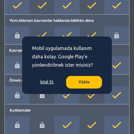
Yeni eklenen kavramlar hakkında bildirim alma
Mobil uygulamada kullanım
Kavram önerme
daha kolay. Google Play'e
yönlendirilmek ister misiniz?
Örnek cümleler
İptal Et
Yükle
Açıklamalar