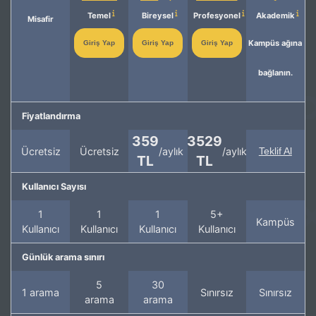
Temel
Bireysel
Profesyonel
Akademik
Misafir
Kampüs ağına
Giriş Yap
Giriş Yap
Giriş Yap
bağlanın.
Fiyatlandırma
359
3529
Ücretsiz
Ücretsiz
/aylık
/aylık
Teklif Al
TL
TL
Kullanıcı Sayısı
1
1
1
5+
Kampüs
Kullanıcı
Kullanıcı
Kullanıcı
Kullanıcı
Günlük arama sınırı
5
30
1 arama
Sınırsız
Sınırsız
arama
arama