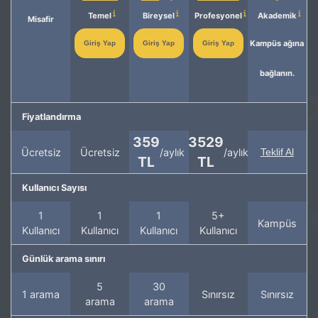
Temel
Bireysel
Profesyonel
Akademik
Misafir
Kampüs ağına
Giriş Yap
Giriş Yap
Giriş Yap
bağlanın.
Fiyatlandırma
359
3529
Ücretsiz
Ücretsiz
/aylık
/aylık
Teklif Al
TL
TL
Kullanıcı Sayısı
1
1
1
5+
Kampüs
Kullanıcı
Kullanıcı
Kullanıcı
Kullanıcı
Günlük arama sınırı
5
30
1 arama
Sınırsız
Sınırsız
arama
arama