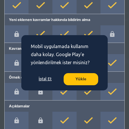
Yeni eklenen kavramlar hakkında bildirim alma
Mobil uygulamada kullanım
Kavram önerme
daha kolay. Google Play'e
yönlendirilmek ister misiniz?
Örnek cümleler
İptal Et
Yükle
Açıklamalar