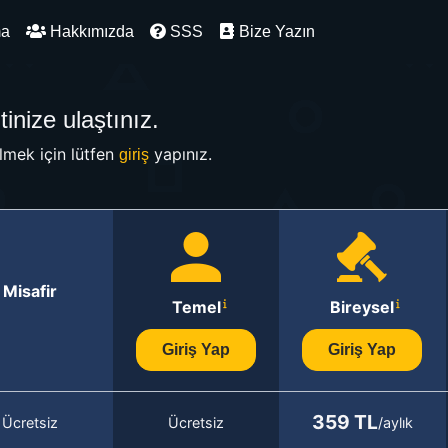
ma
Hakkımızda
SSS
Bize Yazın
inize ulaştınız.
mek için lütfen
yapınız.
giriş
Misafir
Temel
Bireysel
Giriş Yap
Giriş Yap
359 TL
Ücretsiz
Ücretsiz
/aylık