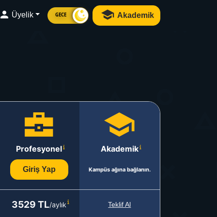
Üyelik
Akademik
GECE
Profesyonel
Akademik
Giriş Yap
Kampüs ağına bağlanın.
3529 TL
/aylık
Teklif Al