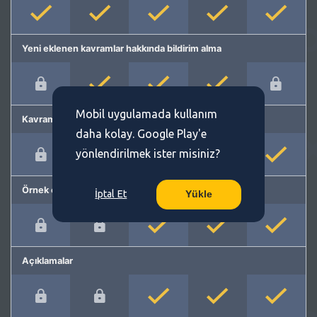
Yeni eklenen kavramlar hakkında bildirim alma
Mobil uygulamada kullanım
Kavram önerme
daha kolay. Google Play'e
yönlendirilmek ister misiniz?
Örnek cümleler
İptal Et
Yükle
Açıklamalar