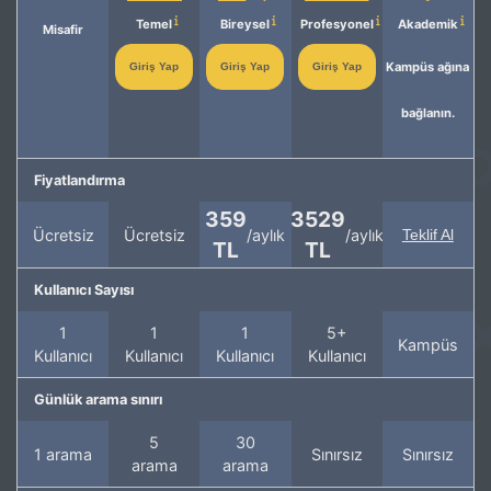
Temel
Bireysel
Profesyonel
Akademik
Misafir
Kampüs ağına
Giriş Yap
Giriş Yap
Giriş Yap
bağlanın.
Fiyatlandırma
359
3529
Ücretsiz
Ücretsiz
/aylık
/aylık
Teklif Al
TL
TL
Kullanıcı Sayısı
1
1
1
5+
Kampüs
Kullanıcı
Kullanıcı
Kullanıcı
Kullanıcı
Günlük arama sınırı
5
30
1 arama
Sınırsız
Sınırsız
arama
arama