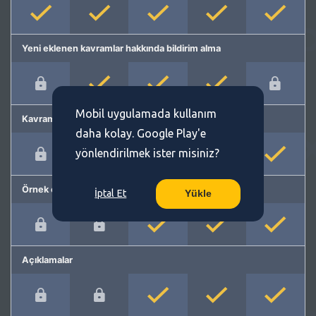
Yeni eklenen kavramlar hakkında bildirim alma
Mobil uygulamada kullanım
Kavram önerme
daha kolay. Google Play'e
yönlendirilmek ister misiniz?
Örnek cümleler
İptal Et
Yükle
Açıklamalar