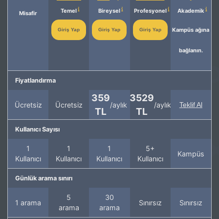
Temel
Bireysel
Profesyonel
Akademik
Misafir
Kampüs ağına
Giriş Yap
Giriş Yap
Giriş Yap
bağlanın.
Fiyatlandırma
359
3529
Ücretsiz
Ücretsiz
/aylık
/aylık
Teklif Al
TL
TL
Kullanıcı Sayısı
1
1
1
5+
Kampüs
Kullanıcı
Kullanıcı
Kullanıcı
Kullanıcı
Günlük arama sınırı
5
30
1 arama
Sınırsız
Sınırsız
arama
arama