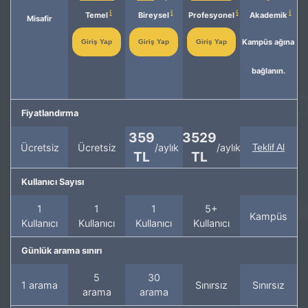
Temel
Bireysel
Profesyonel
Akademik
Misafir
Kampüs ağına
Giriş Yap
Giriş Yap
Giriş Yap
bağlanın.
Fiyatlandırma
359
3529
Ücretsiz
Ücretsiz
/aylık
/aylık
Teklif Al
TL
TL
Kullanıcı Sayısı
1
1
1
5+
Kampüs
Kullanıcı
Kullanıcı
Kullanıcı
Kullanıcı
Günlük arama sınırı
5
30
1 arama
Sınırsız
Sınırsız
arama
arama