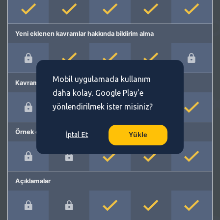
Yeni eklenen kavramlar hakkında bildirim alma
Mobil uygulamada kullanım
Kavram önerme
daha kolay. Google Play'e
yönlendirilmek ister misiniz?
Örnek cümleler
İptal Et
Yükle
Açıklamalar