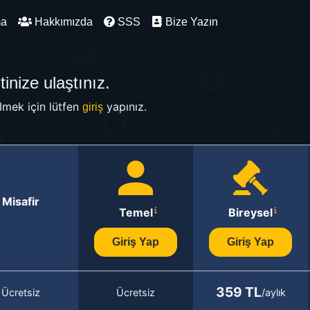
ma
Hakkımızda
SSS
Bize Yazın
inize ulaştınız.
mek için lütfen
yapınız.
giriş
Misafir
Temel
Bireysel
Giriş Yap
Giriş Yap
359 TL
Ücretsiz
Ücretsiz
/aylık