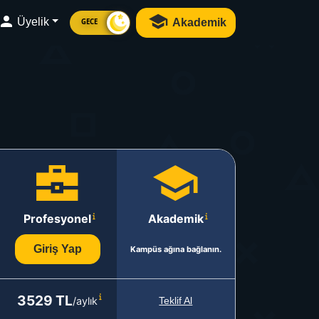
Üyelik
Akademik
GECE
Profesyonel
Akademik
Giriş Yap
Kampüs ağına bağlanın.
3529 TL
/aylık
Teklif Al