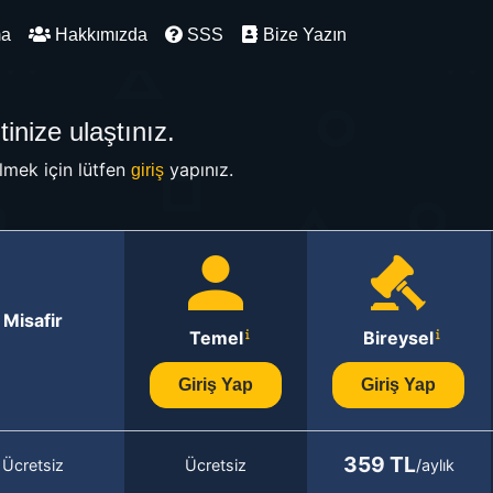
ma
Hakkımızda
SSS
Bize Yazın
inize ulaştınız.
mek için lütfen
yapınız.
giriş
Misafir
Temel
Bireysel
Giriş Yap
Giriş Yap
359 TL
Ücretsiz
Ücretsiz
/aylık