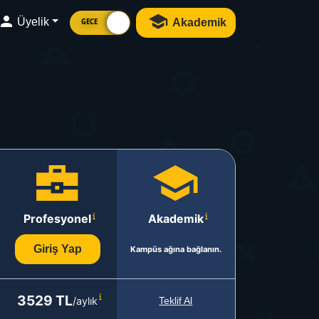
Üyelik
Akademik
GECE
Profesyonel
Akademik
Giriş Yap
Kampüs ağına bağlanın.
3529 TL
/aylık
Teklif Al