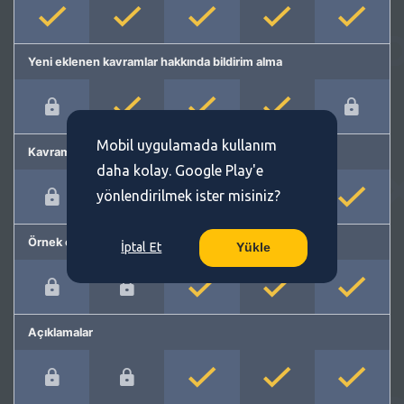
Yeni eklenen kavramlar hakkında bildirim alma
Mobil uygulamada kullanım
Kavram önerme
daha kolay. Google Play'e
yönlendirilmek ister misiniz?
Örnek cümleler
İptal Et
Yükle
Açıklamalar