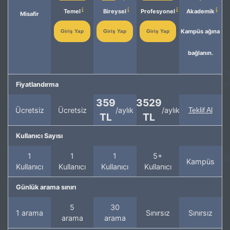
Temel
Bireysel
Profesyonel
Akademik
Misafir
Kampüs ağına
Giriş Yap
Giriş Yap
Giriş Yap
bağlanın.
Fiyatlandırma
359
3529
Ücretsiz
Ücretsiz
/aylık
/aylık
Teklif Al
TL
TL
Kullanıcı Sayısı
1
1
1
5+
Kampüs
Kullanıcı
Kullanıcı
Kullanıcı
Kullanıcı
Günlük arama sınırı
5
30
1 arama
Sınırsız
Sınırsız
arama
arama