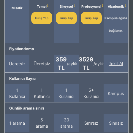
Temel
Bireysel
Profesyonel
Akademik
Misafir
Kampüs ağına
Giriş Yap
Giriş Yap
Giriş Yap
bağlanın.
Fiyatlandırma
359
3529
Ücretsiz
Ücretsiz
/aylık
/aylık
Teklif Al
TL
TL
Kullanıcı Sayısı
1
1
1
5+
Kampüs
Kullanıcı
Kullanıcı
Kullanıcı
Kullanıcı
Günlük arama sınırı
5
30
1 arama
Sınırsız
Sınırsız
arama
arama