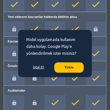
Yeni eklenen kavramlar hakkında bildirim alma
Mobil uygulamada kullanım
Kavram önerme
daha kolay. Google Play'e
yönlendirilmek ister misiniz?
Örnek cümleler
İptal Et
Yükle
Açıklamalar