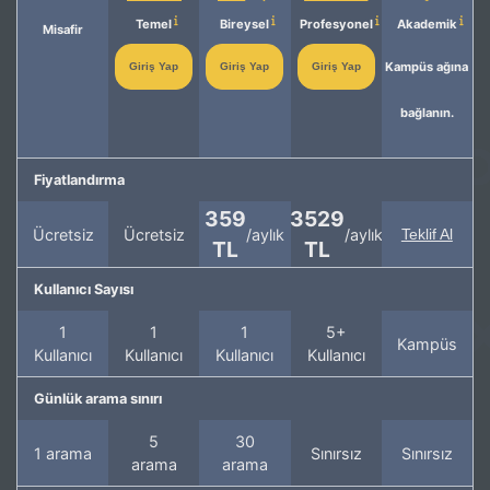
Temel
Bireysel
Profesyonel
Akademik
Misafir
Kampüs ağına
Giriş Yap
Giriş Yap
Giriş Yap
bağlanın.
Fiyatlandırma
359
3529
Ücretsiz
Ücretsiz
/aylık
/aylık
Teklif Al
TL
TL
Kullanıcı Sayısı
1
1
1
5+
Kampüs
Kullanıcı
Kullanıcı
Kullanıcı
Kullanıcı
Günlük arama sınırı
5
30
1 arama
Sınırsız
Sınırsız
arama
arama