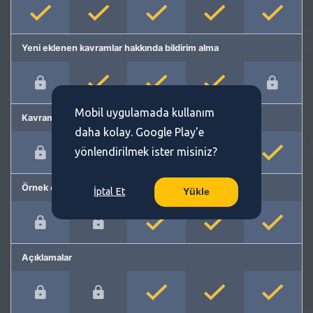
Yeni eklenen kavramlar hakkında bildirim alma
Mobil uygulamada kullanım
Kavram önerme
daha kolay. Google Play'e
yönlendirilmek ister misiniz?
Örnek cümleler
İptal Et
Yükle
Açıklamalar