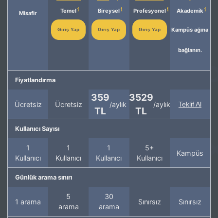
Temel
Bireysel
Profesyonel
Akademik
Misafir
Kampüs ağına
Giriş Yap
Giriş Yap
Giriş Yap
bağlanın.
Fiyatlandırma
359
3529
Ücretsiz
Ücretsiz
/aylık
/aylık
Teklif Al
TL
TL
Kullanıcı Sayısı
1
1
1
5+
Kampüs
Kullanıcı
Kullanıcı
Kullanıcı
Kullanıcı
Günlük arama sınırı
5
30
1 arama
Sınırsız
Sınırsız
arama
arama