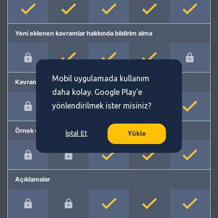
Yeni eklenen kavramlar hakkında bildirim alma
Mobil uygulamada kullanım
Kavram önerme
daha kolay. Google Play'e
yönlendirilmek ister misiniz?
Örnek cümleler
İptal Et
Yükle
Açıklamalar