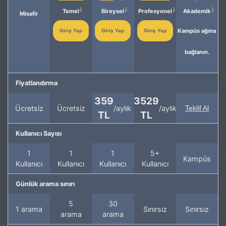
Temel
Bireysel
Profesyonel
Akademik
Misafir
Kampüs ağına
Giriş Yap
Giriş Yap
Giriş Yap
bağlanın.
Fiyatlandırma
359
3529
Ücretsiz
Ücretsiz
/aylık
/aylık
Teklif Al
TL
TL
Kullanıcı Sayısı
1
1
1
5+
Kampüs
Kullanıcı
Kullanıcı
Kullanıcı
Kullanıcı
Günlük arama sınırı
5
30
1 arama
Sınırsız
Sınırsız
arama
arama