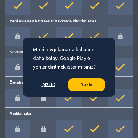
Yeni eklenen kavramlar hakkında bildirim alma
Mobil uygulamada kullanım
Kavram önerme
daha kolay. Google Play'e
yönlendirilmek ister misiniz?
Örnek cümleler
İptal Et
Yükle
Açıklamalar