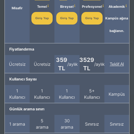
Temel
Bireysel
Profesyonel
Akademik
Misafir
Kampüs ağına
Giriş Yap
Giriş Yap
Giriş Yap
bağlanın.
Fiyatlandırma
359
3529
Ücretsiz
Ücretsiz
/aylık
/aylık
Teklif Al
TL
TL
Kullanıcı Sayısı
1
1
1
5+
Kampüs
Kullanıcı
Kullanıcı
Kullanıcı
Kullanıcı
Günlük arama sınırı
5
30
1 arama
Sınırsız
Sınırsız
arama
arama