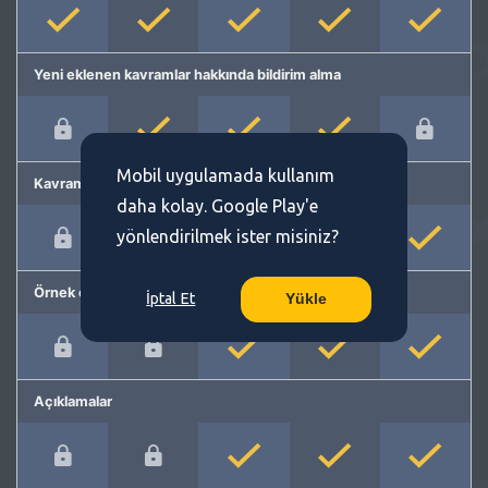
Yeni eklenen kavramlar hakkında bildirim alma
Mobil uygulamada kullanım
Kavram önerme
daha kolay. Google Play'e
yönlendirilmek ister misiniz?
Örnek cümleler
İptal Et
Yükle
Açıklamalar