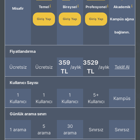
Temel
Bireysel
Profesyonel
Akademik
Misafir
Kampüs ağına
Giriş Yap
Giriş Yap
Giriş Yap
bağlanın.
Fiyatlandırma
359
3529
Ücretsiz
Ücretsiz
/aylık
/aylık
Teklif Al
TL
TL
Kullanıcı Sayısı
1
1
1
5+
Kampüs
Kullanıcı
Kullanıcı
Kullanıcı
Kullanıcı
Günlük arama sınırı
5
30
1 arama
Sınırsız
Sınırsız
arama
arama