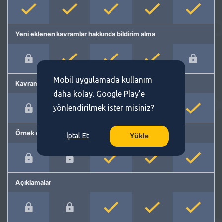
Yeni eklenen kavramlar hakkında bildirim alma
Mobil uygulamada kullanım
Kavram önerme
daha kolay. Google Play'e
yönlendirilmek ister misiniz?
Örnek cümleler
İptal Et
Yükle
Açıklamalar