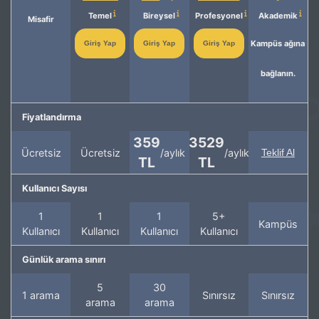
Temel
Bireysel
Profesyonel
Akademik
Misafir
Kampüs ağına
Giriş Yap
Giriş Yap
Giriş Yap
bağlanın.
Fiyatlandırma
359
3529
Ücretsiz
Ücretsiz
/aylık
/aylık
Teklif Al
TL
TL
Kullanıcı Sayısı
1
1
1
5+
Kampüs
Kullanıcı
Kullanıcı
Kullanıcı
Kullanıcı
Günlük arama sınırı
5
30
1 arama
Sınırsız
Sınırsız
arama
arama