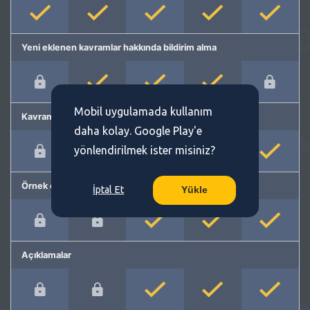
Yeni eklenen kavramlar hakkında bildirim alma
Mobil uygulamada kullanım
Kavram önerme
daha kolay. Google Play'e
yönlendirilmek ister misiniz?
Örnek cümleler
İptal Et
Yükle
Açıklamalar