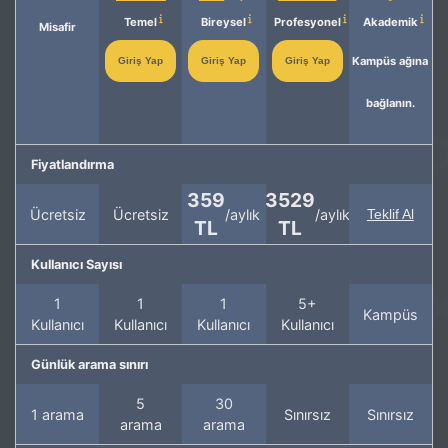
Temel
Bireysel
Profesyonel
Akademik
Misafir
Kampüs ağına
Giriş Yap
Giriş Yap
Giriş Yap
bağlanın.
Fiyatlandırma
359
3529
Ücretsiz
Ücretsiz
/aylık
/aylık
Teklif Al
TL
TL
Kullanıcı Sayısı
1
1
1
5+
Kampüs
Kullanıcı
Kullanıcı
Kullanıcı
Kullanıcı
Günlük arama sınırı
5
30
1 arama
Sınırsız
Sınırsız
arama
arama