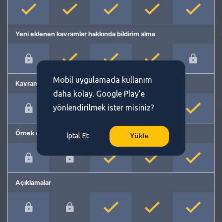
Yeni eklenen kavramlar hakkında bildirim alma
Mobil uygulamada kullanım
Kavram önerme
daha kolay. Google Play'e
yönlendirilmek ister misiniz?
Örnek cümleler
İptal Et
Yükle
Açıklamalar