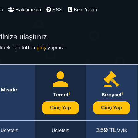
ma
Hakkımızda
SSS
Bize Yazın
inize ulaştınız.
mek için lütfen
yapınız.
giriş
Misafir
Temel
Bireysel
Giriş Yap
Giriş Yap
359 TL
Ücretsiz
Ücretsiz
/aylık