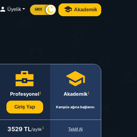
Üyelik
Akademik
GECE
Profesyonel
Akademik
Giriş Yap
Kampüs ağına bağlanın.
3529 TL
/aylık
Teklif Al