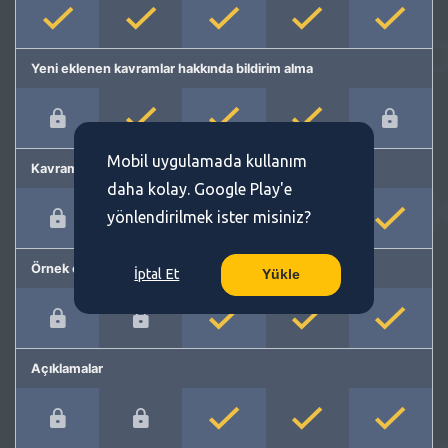
Yeni eklenen kavramlar hakkında bildirim alma
Mobil uygulamada kullanım
Kavram önerme
daha kolay. Google Play'e
yönlendirilmek ister misiniz?
Örnek cümleler
İptal Et
Yükle
Açıklamalar