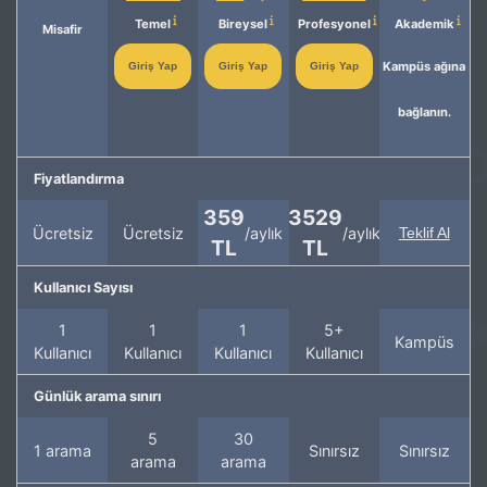
Temel
Bireysel
Profesyonel
Akademik
Misafir
Kampüs ağına
Giriş Yap
Giriş Yap
Giriş Yap
bağlanın.
Fiyatlandırma
359
3529
Ücretsiz
Ücretsiz
/aylık
/aylık
Teklif Al
TL
TL
Kullanıcı Sayısı
1
1
1
5+
Kampüs
Kullanıcı
Kullanıcı
Kullanıcı
Kullanıcı
Günlük arama sınırı
5
30
1 arama
Sınırsız
Sınırsız
arama
arama