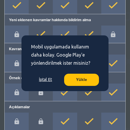
Yeni eklenen kavramlar hakkında bildirim alma
Mobil uygulamada kullanım
Kavram önerme
daha kolay. Google Play'e
yönlendirilmek ister misiniz?
Örnek cümleler
İptal Et
Yükle
Açıklamalar