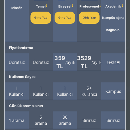
Temel
Bireysel
Profesyonel
Akademik
Misafir
Kampüs ağına
Giriş Yap
Giriş Yap
Giriş Yap
bağlanın.
Fiyatlandırma
359
3529
Ücretsiz
Ücretsiz
/aylık
/aylık
Teklif Al
TL
TL
Kullanıcı Sayısı
1
1
1
5+
Kampüs
Kullanıcı
Kullanıcı
Kullanıcı
Kullanıcı
Günlük arama sınırı
5
30
1 arama
Sınırsız
Sınırsız
arama
arama