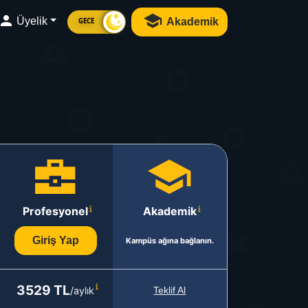
Üyelik
Akademik
GECE
Profesyonel
Akademik
Giriş Yap
Kampüs ağına bağlanın.
3529 TL
/aylık
Teklif Al