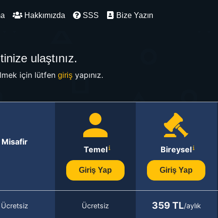
ma
Hakkımızda
SSS
Bize Yazın
inize ulaştınız.
mek için lütfen
yapınız.
giriş
Misafir
Temel
Bireysel
Giriş Yap
Giriş Yap
359 TL
Ücretsiz
Ücretsiz
/aylık