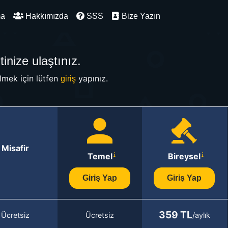
ma
Hakkımızda
SSS
Bize Yazın
inize ulaştınız.
mek için lütfen
yapınız.
giriş
Misafir
Temel
Bireysel
Giriş Yap
Giriş Yap
359 TL
Ücretsiz
Ücretsiz
/aylık