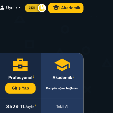
Üyelik
Akademik
GECE
Profesyonel
Akademik
Giriş Yap
Kampüs ağına bağlanın.
3529 TL
/aylık
Teklif Al