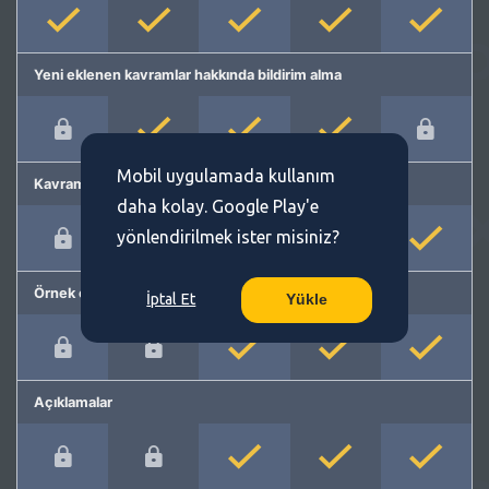
Yeni eklenen kavramlar hakkında bildirim alma
Mobil uygulamada kullanım
Kavram önerme
daha kolay. Google Play'e
yönlendirilmek ister misiniz?
Örnek cümleler
İptal Et
Yükle
Açıklamalar