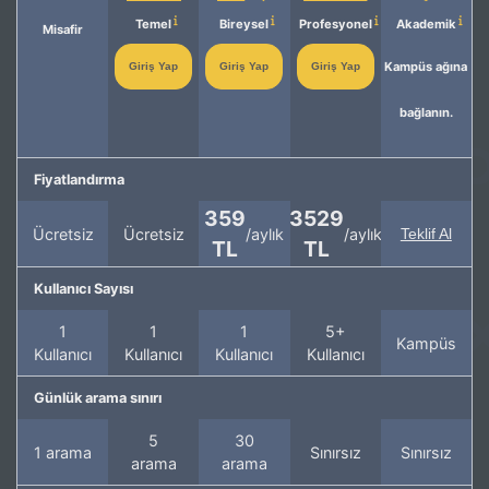
Temel
Bireysel
Profesyonel
Akademik
Misafir
Kampüs ağına
Giriş Yap
Giriş Yap
Giriş Yap
bağlanın.
Fiyatlandırma
359
3529
Ücretsiz
Ücretsiz
/aylık
/aylık
Teklif Al
TL
TL
Kullanıcı Sayısı
1
1
1
5+
Kampüs
Kullanıcı
Kullanıcı
Kullanıcı
Kullanıcı
Günlük arama sınırı
5
30
1 arama
Sınırsız
Sınırsız
arama
arama