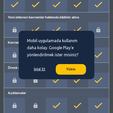
Yeni eklenen kavramlar hakkında bildirim alma
Mobil uygulamada kullanım
Kavram önerme
daha kolay. Google Play'e
yönlendirilmek ister misiniz?
Örnek cümleler
İptal Et
Yükle
Açıklamalar