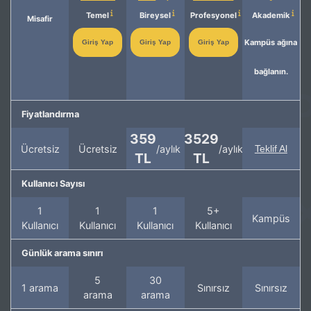
Temel
Bireysel
Profesyonel
Akademik
Misafir
Kampüs ağına
Giriş Yap
Giriş Yap
Giriş Yap
bağlanın.
Fiyatlandırma
359
3529
Ücretsiz
Ücretsiz
/aylık
/aylık
Teklif Al
TL
TL
Kullanıcı Sayısı
1
1
1
5+
Kampüs
Kullanıcı
Kullanıcı
Kullanıcı
Kullanıcı
Günlük arama sınırı
5
30
1 arama
Sınırsız
Sınırsız
arama
arama