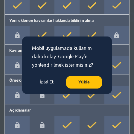
Yeni eklenen kavramlar hakkında bildirim alma
Mobil uygulamada kullanım
Kavram önerme
daha kolay. Google Play'e
yönlendirilmek ister misiniz?
Örnek cümleler
İptal Et
Yükle
Açıklamalar