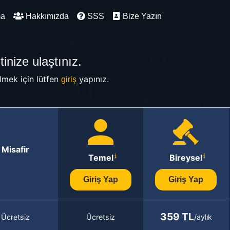
ma
Hakkımızda
SSS
Bize Yazın
inize ulaştınız.
mek için lütfen
yapınız.
giriş
Misafir
Temel
Bireysel
Giriş Yap
Giriş Yap
359 TL
Ücretsiz
Ücretsiz
/aylık