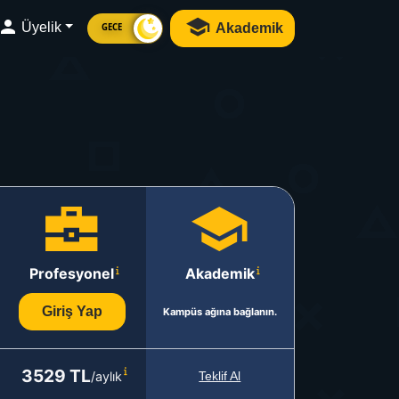
Üyelik
Akademik
GECE
Profesyonel
Akademik
Giriş Yap
Kampüs ağına bağlanın.
3529 TL
/aylık
Teklif Al