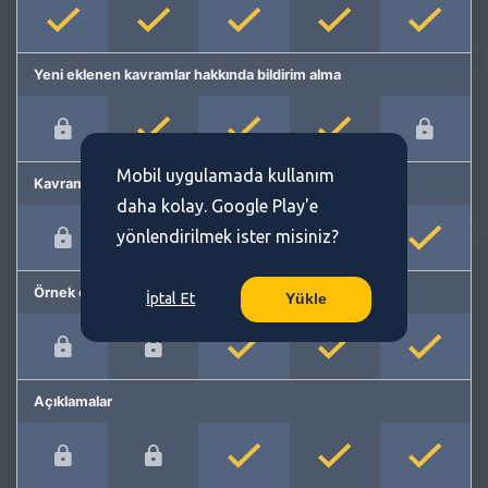
Yeni eklenen kavramlar hakkında bildirim alma
Mobil uygulamada kullanım
Kavram önerme
daha kolay. Google Play'e
yönlendirilmek ister misiniz?
Örnek cümleler
İptal Et
Yükle
Açıklamalar