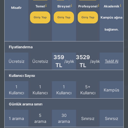
Temel
Bireysel
Profesyonel
Akademik
Misafir
Kampüs ağına
Giriş Yap
Giriş Yap
Giriş Yap
bağlanın.
Fiyatlandırma
359
3529
Ücretsiz
Ücretsiz
/aylık
/aylık
Teklif Al
TL
TL
Kullanıcı Sayısı
1
1
1
5+
Kampüs
Kullanıcı
Kullanıcı
Kullanıcı
Kullanıcı
Günlük arama sınırı
5
30
1 arama
Sınırsız
Sınırsız
arama
arama