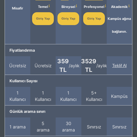
Temel
Bireysel
Profesyonel
Akademik
Misafir
Kampüs ağına
Giriş Yap
Giriş Yap
Giriş Yap
bağlanın.
Fiyatlandırma
359
3529
Ücretsiz
Ücretsiz
/aylık
/aylık
Teklif Al
TL
TL
Kullanıcı Sayısı
1
1
1
5+
Kampüs
Kullanıcı
Kullanıcı
Kullanıcı
Kullanıcı
Günlük arama sınırı
5
30
1 arama
Sınırsız
Sınırsız
arama
arama