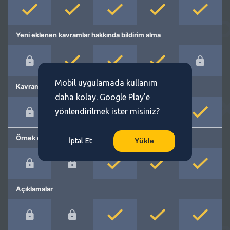
Yeni eklenen kavramlar hakkında bildirim alma
Mobil uygulamada kullanım
Kavram önerme
daha kolay. Google Play'e
yönlendirilmek ister misiniz?
Örnek cümleler
İptal Et
Yükle
Açıklamalar