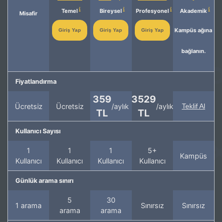
Temel
Bireysel
Profesyonel
Akademik
Misafir
Kampüs ağına
Giriş Yap
Giriş Yap
Giriş Yap
bağlanın.
Fiyatlandırma
359
3529
Ücretsiz
Ücretsiz
/aylık
/aylık
Teklif Al
TL
TL
Kullanıcı Sayısı
1
1
1
5+
Kampüs
Kullanıcı
Kullanıcı
Kullanıcı
Kullanıcı
Günlük arama sınırı
5
30
1 arama
Sınırsız
Sınırsız
arama
arama