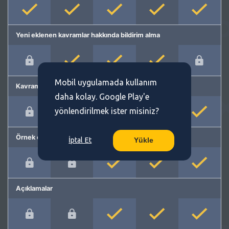
Yeni eklenen kavramlar hakkında bildirim alma
Mobil uygulamada kullanım
Kavram önerme
daha kolay. Google Play'e
yönlendirilmek ister misiniz?
Örnek cümleler
İptal Et
Yükle
Açıklamalar