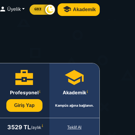
Üyelik
Akademik
GECE
Profesyonel
Akademik
Giriş Yap
Kampüs ağına bağlanın.
3529 TL
/aylık
Teklif Al