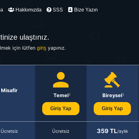
ma
Hakkımızda
SSS
Bize Yazın
inize ulaştınız.
mek için lütfen
yapınız.
giriş
Misafir
Temel
Bireysel
Giriş Yap
Giriş Yap
359 TL
Ücretsiz
Ücretsiz
/aylık