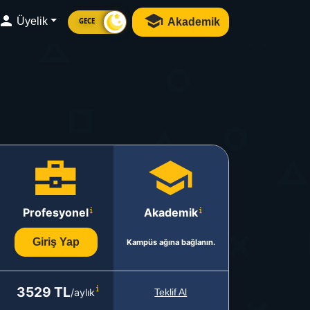
Üyelik
Akademik
GECE
Profesyonel
Akademik
Giriş Yap
Kampüs ağına bağlanın.
3529 TL
/aylık
Teklif Al