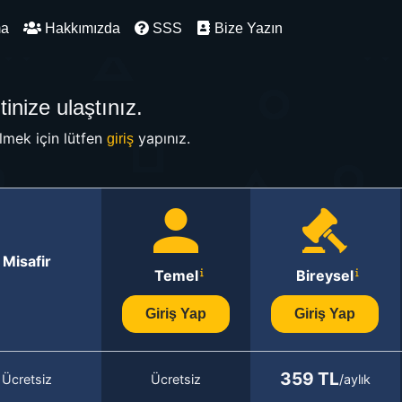
ma
Hakkımızda
SSS
Bize Yazın
inize ulaştınız.
mek için lütfen
yapınız.
giriş
Misafir
Temel
Bireysel
Giriş Yap
Giriş Yap
359 TL
Ücretsiz
Ücretsiz
/aylık