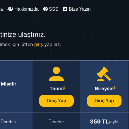
ma
Hakkımızda
SSS
Bize Yazın
inize ulaştınız.
mek için lütfen
yapınız.
giriş
Misafir
Temel
Bireysel
Giriş Yap
Giriş Yap
359 TL
Ücretsiz
Ücretsiz
/aylık