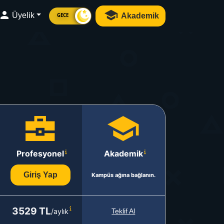
Üyelik
Akademik
GECE
Profesyonel
Akademik
Giriş Yap
Kampüs ağına bağlanın.
3529 TL
/aylık
Teklif Al