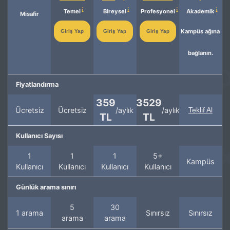
Temel
Bireysel
Profesyonel
Akademik
Misafir
Kampüs ağına
Giriş Yap
Giriş Yap
Giriş Yap
bağlanın.
Fiyatlandırma
359
3529
Ücretsiz
Ücretsiz
/aylık
/aylık
Teklif Al
TL
TL
Kullanıcı Sayısı
1
1
1
5+
Kampüs
Kullanıcı
Kullanıcı
Kullanıcı
Kullanıcı
Günlük arama sınırı
5
30
1 arama
Sınırsız
Sınırsız
arama
arama