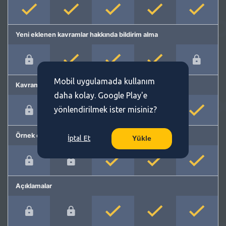
Yeni eklenen kavramlar hakkında bildirim alma
Mobil uygulamada kullanım
Kavram önerme
daha kolay. Google Play'e
yönlendirilmek ister misiniz?
Örnek cümleler
İptal Et
Yükle
Açıklamalar