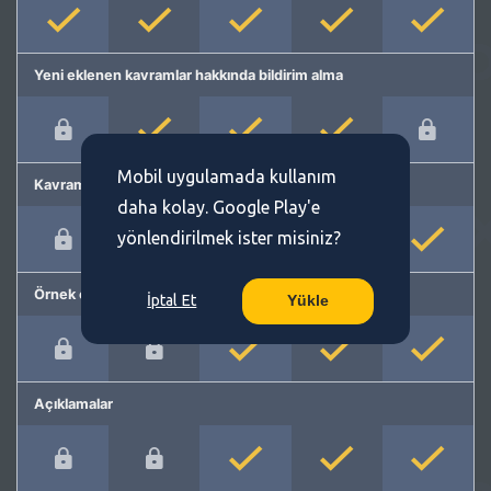
Yeni eklenen kavramlar hakkında bildirim alma
Mobil uygulamada kullanım
Kavram önerme
daha kolay. Google Play'e
yönlendirilmek ister misiniz?
Örnek cümleler
İptal Et
Yükle
Açıklamalar