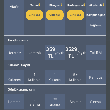
Temel
Bireysel
Profesyonel
Akademik
Misafir
Kampüs ağına
Giriş Yap
Giriş Yap
Giriş Yap
bağlanın.
Fiyatlandırma
359
3529
Ücretsiz
Ücretsiz
/aylık
/aylık
Teklif Al
TL
TL
Kullanıcı Sayısı
1
1
1
5+
Kampüs
Kullanıcı
Kullanıcı
Kullanıcı
Kullanıcı
Günlük arama sınırı
5
30
1 arama
Sınırsız
Sınırsız
arama
arama