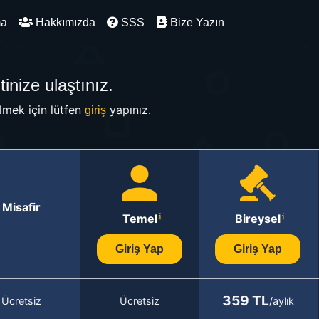
ma
Hakkımızda
SSS
Bize Yazın
inize ulaştınız.
mek için lütfen
yapınız.
giriş
Misafir
Temel
Bireysel
Giriş Yap
Giriş Yap
359 TL
Ücretsiz
Ücretsiz
/aylık