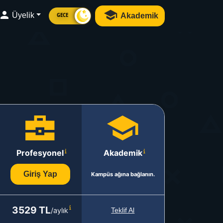
Üyelik
Akademik
GECE
Profesyonel
Akademik
Giriş Yap
Kampüs ağına bağlanın.
3529 TL
/aylık
Teklif Al