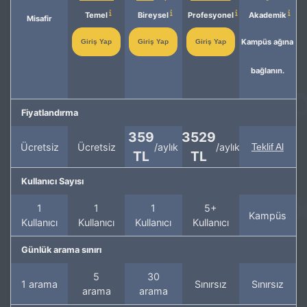
Temel
Bireysel
Profesyonel
Akademik
Misafir
Kampüs ağına
Giriş Yap
Giriş Yap
Giriş Yap
bağlanın.
Fiyatlandırma
359
3529
Ücretsiz
Ücretsiz
/aylık
/aylık
Teklif Al
TL
TL
Kullanıcı Sayısı
1
1
1
5+
Kampüs
Kullanıcı
Kullanıcı
Kullanıcı
Kullanıcı
Günlük arama sınırı
5
30
1 arama
Sınırsız
Sınırsız
arama
arama