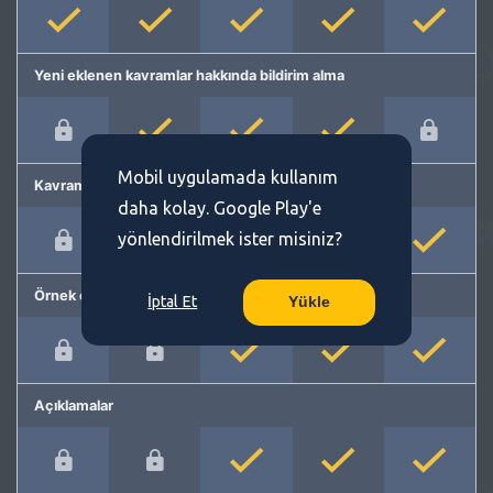
Yeni eklenen kavramlar hakkında bildirim alma
Mobil uygulamada kullanım
Kavram önerme
daha kolay. Google Play'e
yönlendirilmek ister misiniz?
Örnek cümleler
İptal Et
Yükle
Açıklamalar