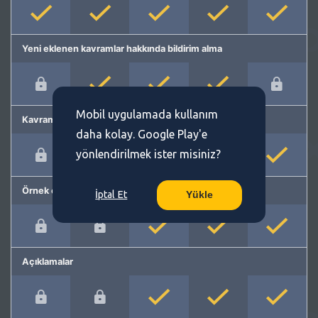
Yeni eklenen kavramlar hakkında bildirim alma
Mobil uygulamada kullanım
Kavram önerme
daha kolay. Google Play'e
yönlendirilmek ister misiniz?
Örnek cümleler
İptal Et
Yükle
Açıklamalar