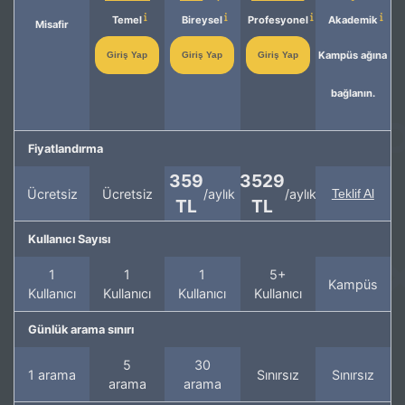
Temel
Bireysel
Profesyonel
Akademik
Misafir
Kampüs ağına
Giriş Yap
Giriş Yap
Giriş Yap
bağlanın.
Fiyatlandırma
359
3529
Ücretsiz
Ücretsiz
/aylık
/aylık
Teklif Al
TL
TL
Kullanıcı Sayısı
1
1
1
5+
Kampüs
Kullanıcı
Kullanıcı
Kullanıcı
Kullanıcı
Günlük arama sınırı
5
30
1 arama
Sınırsız
Sınırsız
arama
arama