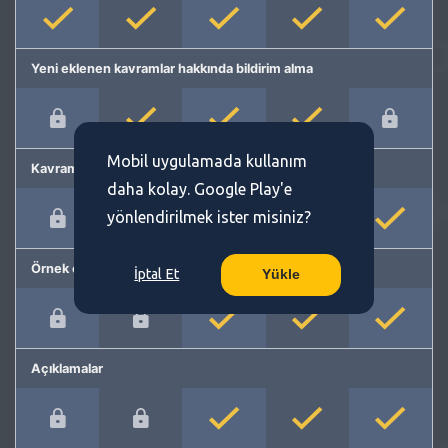
Yeni eklenen kavramlar hakkında bildirim alma
Mobil uygulamada kullanım
Kavram önerme
daha kolay. Google Play'e
yönlendirilmek ister misiniz?
Örnek cümleler
İptal Et
Yükle
Açıklamalar