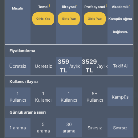
Temel
Bireysel
Profesyonel
Akademik
Misafir
Kampüs ağına
Giriş Yap
Giriş Yap
Giriş Yap
bağlanın.
Fiyatlandırma
359
3529
Ücretsiz
Ücretsiz
/aylık
/aylık
Teklif Al
TL
TL
Kullanıcı Sayısı
1
1
1
5+
Kampüs
Kullanıcı
Kullanıcı
Kullanıcı
Kullanıcı
Günlük arama sınırı
5
30
1 arama
Sınırsız
Sınırsız
arama
arama