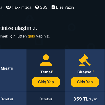
ma
Hakkımızda
SSS
Bize Yazın
inize ulaştınız.
mek için lütfen
yapınız.
giriş
Misafir
Temel
Bireysel
Giriş Yap
Giriş Yap
359 TL
Ücretsiz
Ücretsiz
/aylık