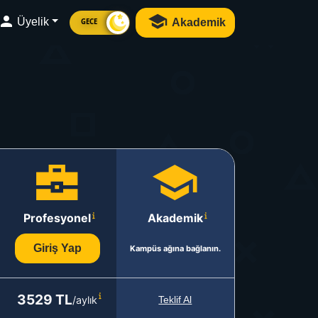
Üyelik
Akademik
GECE
Profesyonel
Akademik
Giriş Yap
Kampüs ağına bağlanın.
3529 TL
/aylık
Teklif Al