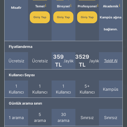
Temel
Bireysel
Profesyonel
Akademik
Misafir
Kampüs ağına
Giriş Yap
Giriş Yap
Giriş Yap
bağlanın.
Fiyatlandırma
359
3529
Ücretsiz
Ücretsiz
/aylık
/aylık
Teklif Al
TL
TL
Kullanıcı Sayısı
1
1
1
5+
Kampüs
Kullanıcı
Kullanıcı
Kullanıcı
Kullanıcı
Günlük arama sınırı
5
30
1 arama
Sınırsız
Sınırsız
arama
arama