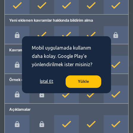
Yeni eklenen kavramlar hakkında bildirim alma
Mobil uygulamada kullanım
Kavram önerme
daha kolay. Google Play'e
yönlendirilmek ister misiniz?
Örnek cümleler
İptal Et
Yükle
Açıklamalar