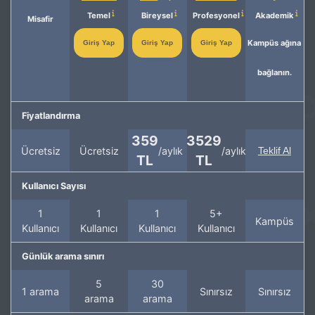
Temel
Bireysel
Profesyonel
Akademik
Misafir
Kampüs ağına
Giriş Yap
Giriş Yap
Giriş Yap
bağlanın.
Fiyatlandırma
359
3529
Ücretsiz
Ücretsiz
/aylık
/aylık
Teklif Al
TL
TL
Kullanıcı Sayısı
1
1
1
5+
Kampüs
Kullanıcı
Kullanıcı
Kullanıcı
Kullanıcı
Günlük arama sınırı
5
30
1 arama
Sınırsız
Sınırsız
arama
arama