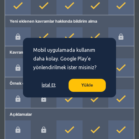
Yeni eklenen kavramlar hakkında bildirim alma
Mobil uygulamada kullanım
Kavram önerme
daha kolay. Google Play'e
yönlendirilmek ister misiniz?
Örnek cümleler
İptal Et
Yükle
Açıklamalar