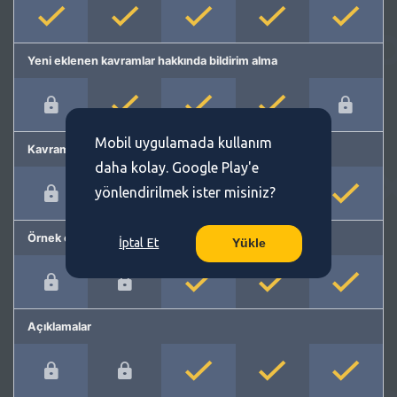
Yeni eklenen kavramlar hakkında bildirim alma
Mobil uygulamada kullanım
Kavram önerme
daha kolay. Google Play'e
yönlendirilmek ister misiniz?
Örnek cümleler
İptal Et
Yükle
Açıklamalar