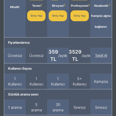
Temel
Bireysel
Profesyonel
Akademik
Misafir
Kampüs ağına
Giriş Yap
Giriş Yap
Giriş Yap
bağlanın.
Fiyatlandırma
359
3529
Ücretsiz
Ücretsiz
/aylık
/aylık
Teklif Al
TL
TL
Kullanıcı Sayısı
1
1
1
5+
Kampüs
Kullanıcı
Kullanıcı
Kullanıcı
Kullanıcı
Günlük arama sınırı
5
30
1 arama
Sınırsız
Sınırsız
arama
arama