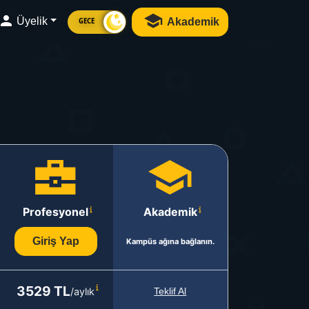
Üyelik
Akademik
GECE
Profesyonel
Akademik
Giriş Yap
Kampüs ağına bağlanın.
3529 TL
/aylık
Teklif Al