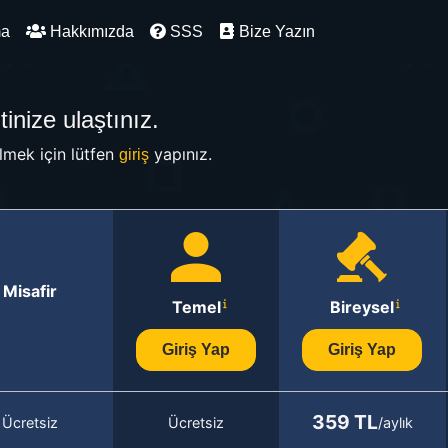
ma
Hakkımızda
SSS
Bize Yazın
inize ulaştınız.
mek için lütfen
yapınız.
giriş
Misafir
Temel
Bireysel
Giriş Yap
Giriş Yap
359 TL
Ücretsiz
Ücretsiz
/aylık