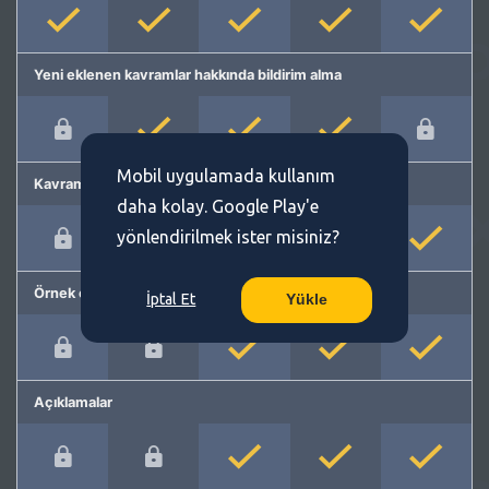
Yeni eklenen kavramlar hakkında bildirim alma
Mobil uygulamada kullanım
Kavram önerme
daha kolay. Google Play'e
yönlendirilmek ister misiniz?
Örnek cümleler
İptal Et
Yükle
Açıklamalar