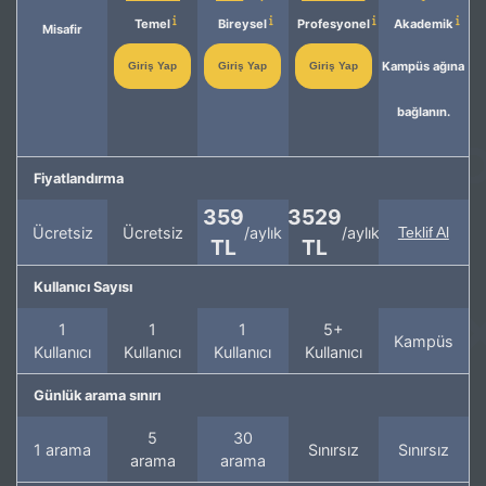
Temel
Bireysel
Profesyonel
Akademik
Misafir
Kampüs ağına
Giriş Yap
Giriş Yap
Giriş Yap
bağlanın.
Fiyatlandırma
359
3529
Ücretsiz
Ücretsiz
/aylık
/aylık
Teklif Al
TL
TL
Kullanıcı Sayısı
1
1
1
5+
Kampüs
Kullanıcı
Kullanıcı
Kullanıcı
Kullanıcı
Günlük arama sınırı
5
30
1 arama
Sınırsız
Sınırsız
arama
arama