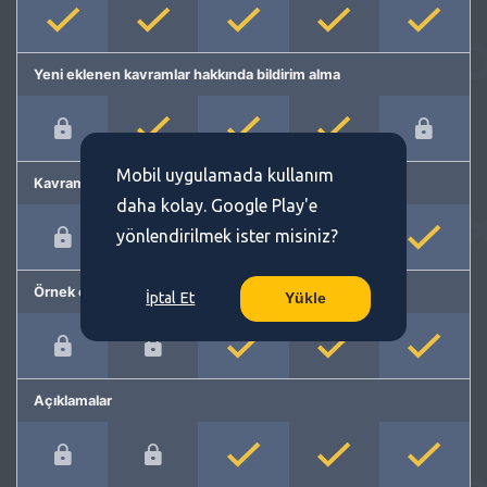
Yeni eklenen kavramlar hakkında bildirim alma
Mobil uygulamada kullanım
Kavram önerme
daha kolay. Google Play'e
yönlendirilmek ister misiniz?
Örnek cümleler
İptal Et
Yükle
Açıklamalar