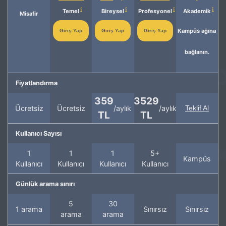
Temel
Bireysel
Profesyonel
Akademik
Misafir
Kampüs ağına
Giriş Yap
Giriş Yap
Giriş Yap
bağlanın.
Fiyatlandırma
359
3529
Ücretsiz
Ücretsiz
/aylık
/aylık
Teklif Al
TL
TL
Kullanıcı Sayısı
1
1
1
5+
Kampüs
Kullanıcı
Kullanıcı
Kullanıcı
Kullanıcı
Günlük arama sınırı
5
30
1 arama
Sınırsız
Sınırsız
arama
arama